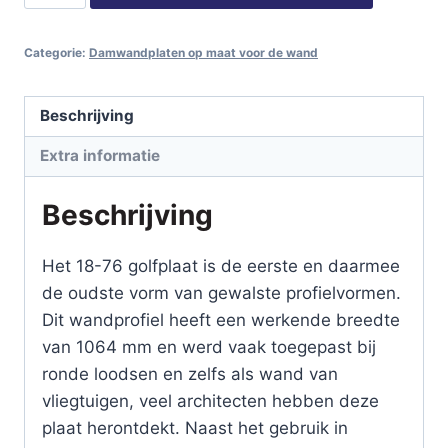
76
Golfplaat
Categorie:
Damwandplaten op maat voor de wand
-
Wand
/
Beschrijving
Standaard
Extra informatie
kleuren
HPS
Beschrijving
/
0,55
Het 18-76 golfplaat is de eerste en daarmee
mm
de oudste vorm van gewalste profielvormen.
aantal
Dit wandprofiel heeft een werkende breedte
van 1064 mm en werd vaak toegepast bij
ronde loodsen en zelfs als wand van
vliegtuigen, veel architecten hebben deze
plaat herontdekt. Naast het gebruik in