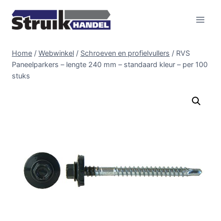
Doorgaan
naar
inhoud
Home
/
Webwinkel
/
Schroeven en profielvullers
/
RVS
Paneelparkers – lengte 240 mm – standaard kleur – per 100
stuks