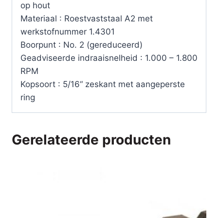
per
op hout
100
Materiaal : Roestvaststaal A2 met
stuks
werkstofnummer 1.4301
aantal
Boorpunt : No. 2 (gereduceerd)
Geadviseerde indraaisnelheid : 1.000 – 1.800
RPM
Kopsoort : 5/16“ zeskant met aangeperste
ring
Gerelateerde producten