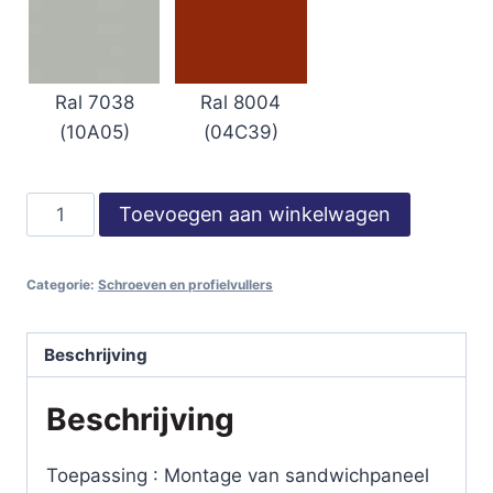
Ral 8004
Ral 7038
(04C39)
(10A05)
RVS
Toevoegen aan winkelwagen
Paneelparkers
-
Categorie:
Schroeven en profielvullers
lengte
240
mm
Beschrijving
-
Beschrijving
standaard
kleur
-
Toepassing : Montage van sandwichpaneel