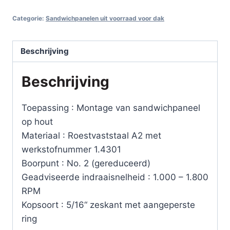
-
Categorie:
Sandwichpanelen uit voorraad voor dak
lengte
100
mm
Beschrijving
-
Beschrijving
Zwart
voor
Dakpanpanelen
Toepassing : Montage van sandwichpaneel
-
op hout
per
Materiaal : Roestvaststaal A2 met
100
werkstofnummer 1.4301
stuks
Boorpunt : No. 2 (gereduceerd)
aantal
Geadviseerde indraaisnelheid : 1.000 – 1.800
RPM
Kopsoort : 5/16“ zeskant met aangeperste
ring