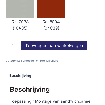
Ral 8004
Ral 7038
(04C39)
(10A05)
RVS
Toevoegen aan winkelwagen
Paneelparkers
-
Categorie:
Schroeven en profielvullers
lengte
100
mm
Beschrijving
-
Beschrijving
standaard
kleur
-
Toepassing : Montage van sandwichpaneel