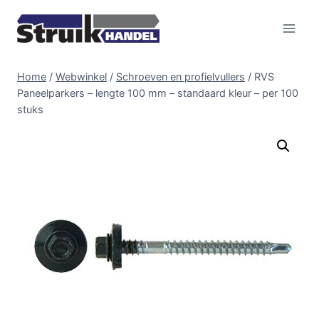
Doorgaan
naar
inhoud
Home
/
Webwinkel
/
Schroeven en profielvullers
/
RVS
Paneelparkers – lengte 100 mm – standaard kleur – per 100
stuks