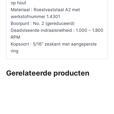
per
op hout
100
Materiaal : Roestvaststaal A2 met
stuks
werkstofnummer 1.4301
aantal
Boorpunt : No. 2 (gereduceerd)
Geadviseerde indraaisnelheid : 1.000 – 1.800
RPM
Kopsoort : 5/16“ zeskant met aangeperste
ring
Gerelateerde producten