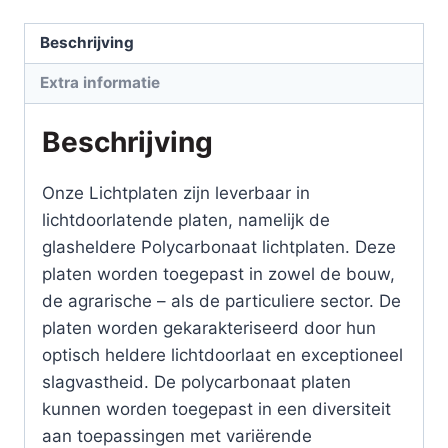
mm
/
Beschrijving
Polycarbonaat
Extra informatie
/
lichtplaten
Beschrijving
/
lengte
Onze Lichtplaten zijn leverbaar in
4000
lichtdoorlatende platen, namelijk de
mm
glasheldere Polycarbonaat lichtplaten. Deze
aantal
platen worden toegepast in zowel de bouw,
de agrarische – als de particuliere sector. De
platen worden gekarakteriseerd door hun
optisch heldere lichtdoorlaat en exceptioneel
slagvastheid. De polycarbonaat platen
kunnen worden toegepast in een diversiteit
aan toepassingen met variërende