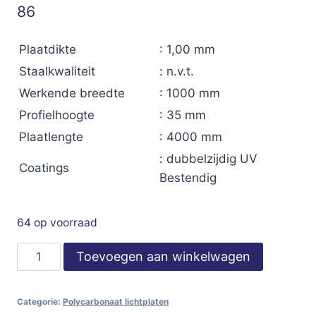
86
Plaatdikte
: 1,00 mm
Staalkwaliteit
: n.v.t.
Werkende breedte
: 1000 mm
Profielhoogte
: 35 mm
Plaatlengte
: 4000 mm
: dubbelzijdig UV
Coatings
Bestendig
64 op voorraad
LR1000
Toevoegen aan winkelwagen
Dak
35-
Categorie:
Polycarbonaat lichtplaten
1000