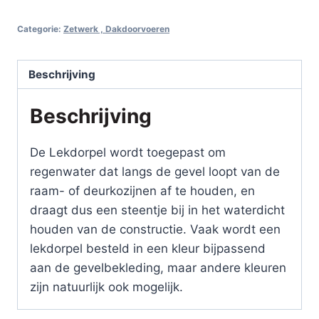
mm
Categorie:
Zetwerk , Dakdoorvoeren
,
lengte
3000
Beschrijving
mm
Beschrijving
,
Standaard
kleur
De Lekdorpel wordt toegepast om
aantal
regenwater dat langs de gevel loopt van de
raam- of deurkozijnen af te houden, en
draagt dus een steentje bij in het waterdicht
houden van de constructie. Vaak wordt een
lekdorpel besteld in een kleur bijpassend
aan de gevelbekleding, maar andere kleuren
zijn natuurlijk ook mogelijk.