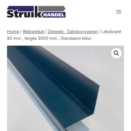
Doorgaan
naar
inhoud
Home
/
Webwinkel
/
Zetwerk , Dakdoorvoeren
/
Lekdorpel
80 mm , lengte 3000 mm , Standaard kleur