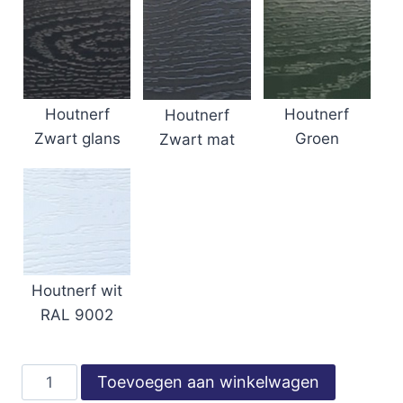
Houtnerf
Houtnerf
Houtnerf
Groen
Zwart glans
Zwart mat
Houtnerf wit
RAL 9002
Lekdorpel
Toevoegen aan winkelwagen
80