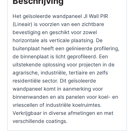
Beschrijving
mm
,
Het geïsoleerde wandpaneel JI Wall PIR
12B29
(Lineair) is voorzien van een zichtbare
HPS200
bevestiging en geschikt voor zowel
-
horizontale als verticale plaatsing. De
9002
buitenplaat heeft een gelinieerde profilering,
,
de binnenplaat is licht geprofileerd. Een
lengte
uitstekende oplossing voor projecten in de
6000
agrarische, industriële, tertiaire en zelfs
mm
residentiële sector. Dit geïsoleerde
aantal
wandpaneel komt in aanmerking voor
binnenwanden en als panelen voor koel- en
vriescellen of industriële koelruimtes.
Verkrijgbaar in diverse afmetingen en met
verschillende coatings.