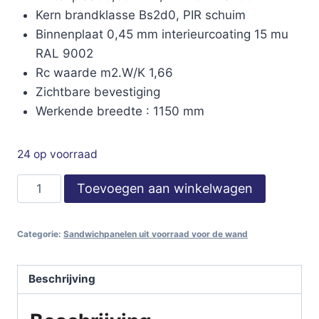
Kern brandklasse Bs2d0, PIR schuim
Binnenplaat 0,45 mm interieurcoating 15 mu
RAL 9002
Rc waarde m2.W/K 1,66
Zichtbare bevestiging
Werkende breedte : 1150 mm
24 op voorraad
JI
Toevoegen aan winkelwagen
Isowall
1150
Categorie:
Sandwichpanelen uit voorraad voor de wand
ZB-
LL
,
Beschrijving
dikte
40