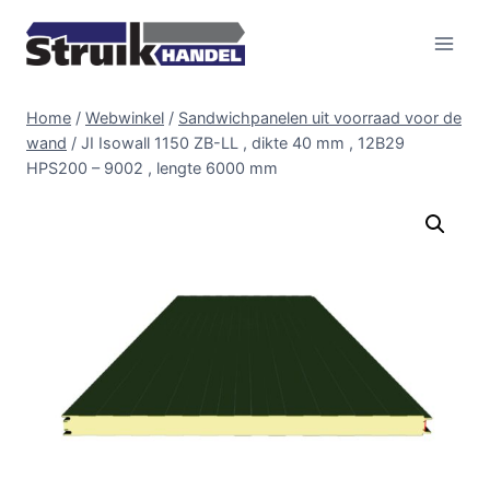
Doorgaan
naar
inhoud
Home
/
Webwinkel
/
Sandwichpanelen uit voorraad voor de
wand
/
JI Isowall 1150 ZB-LL , dikte 40 mm , 12B29
HPS200 – 9002 , lengte 6000 mm