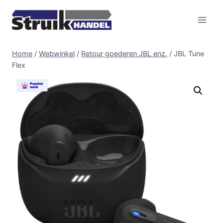
Doorgaan
naar
inhoud
Home
/
Webwinkel
/
Retour goederen JBL enz.
/
JBL Tune
Flex